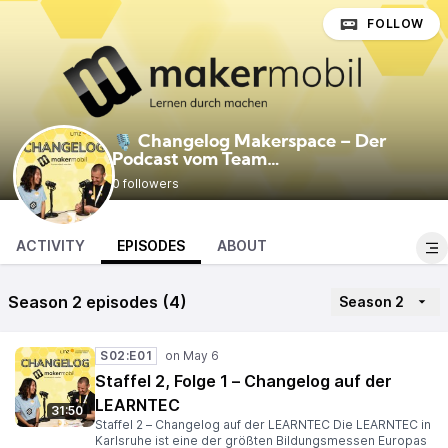
FOLLOW
🎙️ Changelog Makerspace – Der
Podcast vom Team
@changelogmakerspace
Makermobil
0 followers
ACTIVITY
EPISODES
ABOUT
Season 2 episodes (4)
Season 2
S02:E01
Staffel 2, Folge 1 – Changelog auf der
LEARNTEC
31:50
Staffel 2 – Changelog auf der LEARNTEC Die LEARNTEC in
Karlsruhe ist eine der größten Bildungsmessen Europas