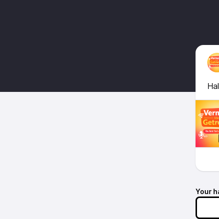
Hal
Your h