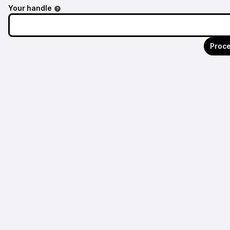
Your handle
Proce