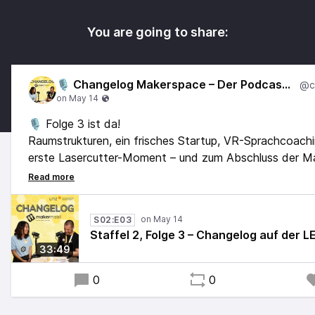
You are going to share:
🎙️ Changelog Makerspace – Der Podcast vom Team Makermobil
🎙️ Folge 3 ist da!
Raumstrukturen, ein frisches Startup, VR-Sprachcoachi
erste Lasercutter-Moment – und zum Abschluss der M
das alles möglich macht: Daniel, Stabstellenleitung be
Alles direkt aufgenommen im Makermobil auf der LE
#Makermobil #LEARNTEC #Podcast
S02:E03
Staffel 2, Folge 3 – Changelog auf der
33:49
0
0