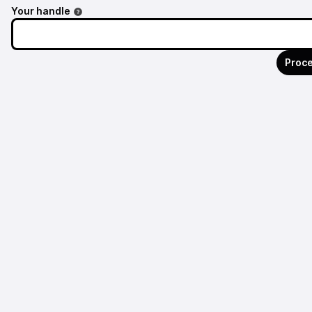
Your handle
Proce