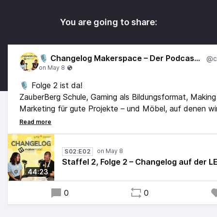
You are going to share:
🎙️ Changelog Makerspace – Der Podcast vom Team Makermobil
🎙️ Folge 2 ist da!
ZauberBerg Schule, Gaming als Bildungsformat, Making
Marketing für gute Projekte – und Möbel, auf denen wi
Alles direkt aufgenommen im Makermobil auf der LE
#Makermobil #LEARNTEC #Podcast
S02:E02
Staffel 2, Folge 2 – Changelog auf der
44:23
0
0