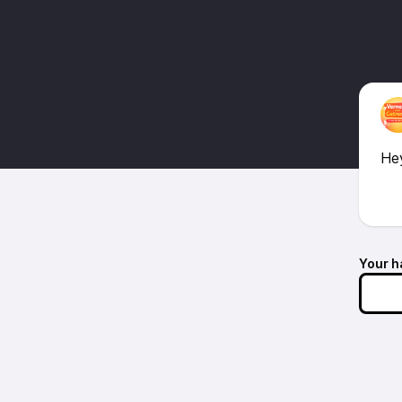
Hey
Your h