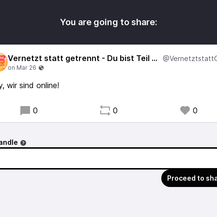
You are going to share:
Vernetzt statt getrennt - Du bist Teil der Lösung
, wir sind online!
0
0
0
andle
Proceed to sh