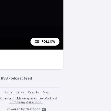
FOLLOW
RSS Podcast feed
Home
Links
Credits
Map
️ Changelog Makerspace – Der Podcast
vom Team Makermobil
Powered by
Castopod