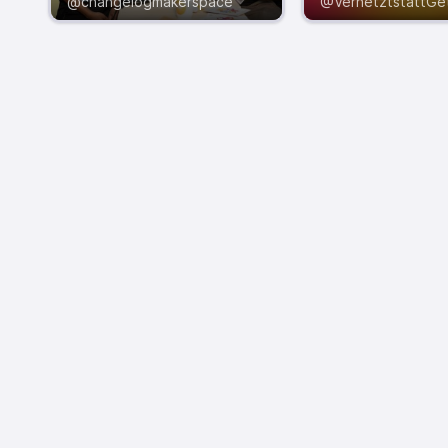
@changelogmakerspace
@VernetztstattGe