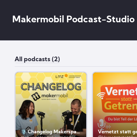
Makermobil Podcast-Studio
All podcasts (2)
🎙️ Changelog Makerspace – Der Podcast vom Team Makermobil